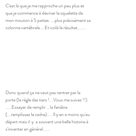
C'est là que je me rapproche un peu plus et 
que je commence à deviner le squelette de 
mon mouton à 5 pattes ....plus précisément sa 
colonne vertébrale....Et voilà le résultat.......
Donc quand ça ne veut pas rentrer par la 
porte (la règle des tiers !...Vous me suivez !!)  
.....Essayer de remplir ...la fenêtre 
(...remplissez le cadre).....Il y en a moins qu'au 
départ mais il  y  a souvent une belle histoire à 
s'inventer en général......