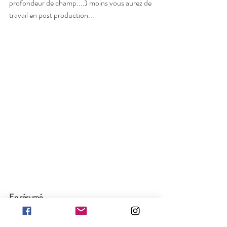
profondeur de champ....) moins vous aurez de 
travail en post production...
En résumé 
	- la photo "sortie boitier" c'est le 
GRAAL .... il faut s'en rapprocher...