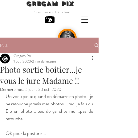
GREGAM PIX
Pour saisir l'instant
Post
Photographe
Gregam Pix
1 oct. 2020
2 min de lecture
Photo sortie boitier...je
vous le jure Madame !!
Dernière mise à jour :
20 oct. 2020
Un voeu pieux quand on démarre en photo...je 
ne retouche jamais mes photos ...moi je fais du 
Bio en photo ...pas de ça chez moi...pas de 
retouche...
OK pour la posture ...