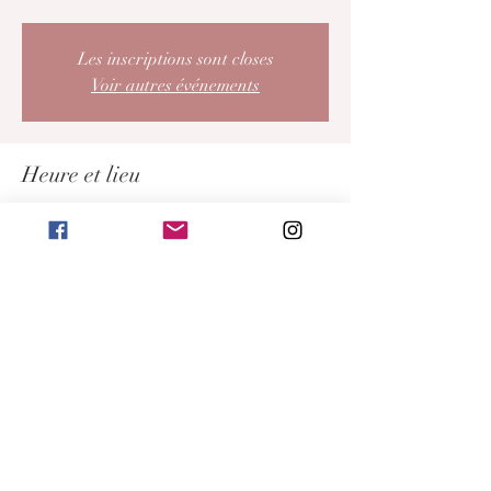
Les inscriptions sont closes
Voir autres événements
Heure et lieu
15 mai 2022, 09:00 – 13:00 UTC+2
Damgan, Damgan, France
Partager cet événement