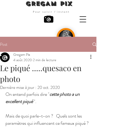
GREGAM PIX
Pour saisir l'instant
Post
Photographe
Gregam Pix
4 août 2020
2 min de lecture
Le piqué .....quesaco en
photo
Dernière mise à jour :
20 oct. 2020
On entend parfois dire "
cette photo a un 
excellent piqué 
". 
Mais de quoi parle-t-on ?   Quels sont les 
paramètres qui influencent ce fameux piqué ?