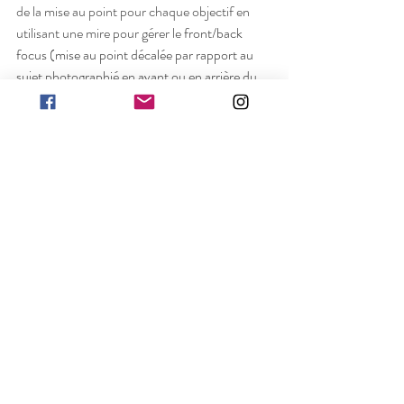
de la mise au point pour chaque objectif en 
utilisant une mire pour gérer le 
front/back 
focus (mise au point décalée par rapport au 
sujet photographié en avant ou en arrière du 
sujet). Ce phénomène peut expliquer des 
différences de piqué dû dans ce cas à un 
problème de Focus décalé. Je détaillerai 
l'utilisation de la mire dans un prochain article.
Bonne Journée
Bonnes Photos
Gregam Pix
gregampix@gmail.com
https://gaellebrun56.wixsite.com/gregam-pix